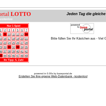
ortal
LOTTO
Jeden Tag die gleich
ostenlos
Nur 1 Spiel
1
2
3
4
5
6
7
8
9
10
11
12
13
14
Bitte füllen Sie Ihr Kästchen aus - Viel 
15
16
17
18
19
20
21
22
23
24
25
26
27
28
29
30
31
32
33
34
35
36
37
38
39
40
41
42
43
44
45
46
47
48
49
Ihr Tipp: 5. Zahl
powered in 0.00s by baseportal.de
Erstellen Sie Ihre eigene Web-Datenbank - kostenlos!