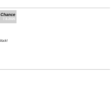
e Chance
7.8.2026
Glück!