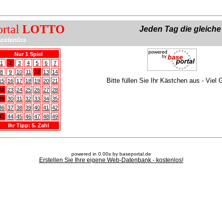
ortal
LOTTO
Jeden Tag die gleich
ostenlos
Nur 1 Spiel
1
2
3
4
5
6
7
8
9
10
11
12
13
14
Bitte füllen Sie Ihr Kästchen aus - Viel 
15
16
17
18
19
20
21
22
23
24
25
26
27
28
29
30
31
32
33
34
35
36
37
38
39
40
41
42
43
44
45
46
47
48
49
Ihr Tipp: 5. Zahl
powered in 0.00s by baseportal.de
Erstellen Sie Ihre eigene Web-Datenbank - kostenlos!