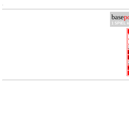
.
base
p
1 SPIEL
k