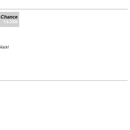
e Chance
7.8.2026
Glück!