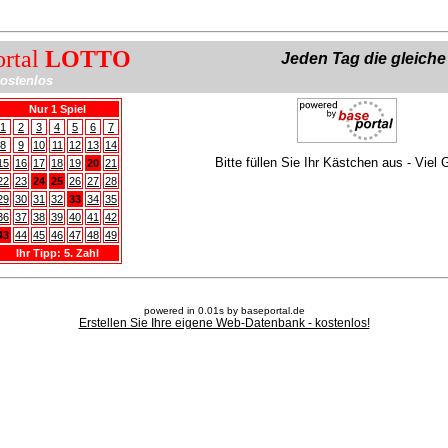
ortal
LOTTO
Jeden Tag die gleich
ostenlos
Nur 1 Spiel
1
2
3
4
5
6
7
8
9
10
11
12
13
14
Bitte füllen Sie Ihr Kästchen aus - Viel 
15
16
17
18
19
20
21
22
23
24
25
26
27
28
29
30
31
32
33
34
35
36
37
38
39
40
41
42
43
44
45
46
47
48
49
Ihr Tipp: 5. Zahl
powered in 0.01s by baseportal.de
Erstellen Sie Ihre eigene Web-Datenbank - kostenlos!