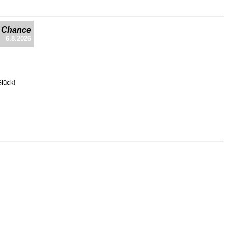
e Chance
6.8.2026
Glück!