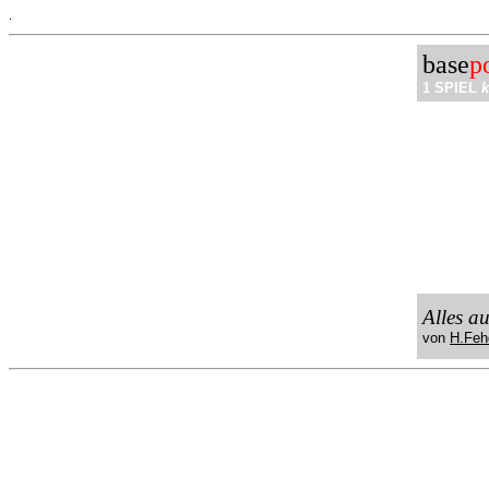
.
base
p
1 SPIEL
k
Alles a
von
H.Feh