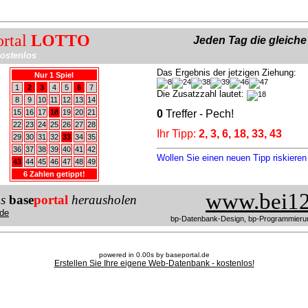
ortal
LOTTO
Jeden Tag die gleich
ostenlos
Das Ergebnis der jetzigen Ziehung:
Nur 1 Spiel
1
2
3
4
5
6
7
Die Zusatzzahl lautet:
8
9
10
11
12
13
14
15
16
17
18
19
20
21
0
Treffer - Pech!
22
23
24
25
26
27
28
Ihr Tipp:
2, 3, 6, 18, 33, 43
29
30
31
32
33
34
35
36
37
38
39
40
41
42
Wollen Sie einen neuen Tipp riskiere
43
44
45
46
47
48
49
6 Zahlen getippt!
www.bei12
us
base
portal
herausholen
de
bp-Datenbank-Design, bp-Programmieru
powered in 0.00s by baseportal.de
Erstellen Sie Ihre eigene Web-Datenbank - kostenlos!