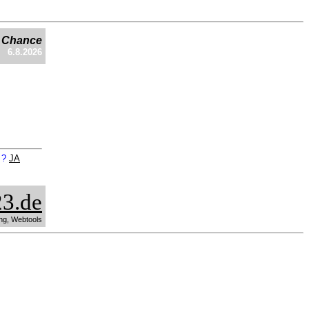
e Chance
6.8.2026
n ?
JA
3.de
ng, Webtools