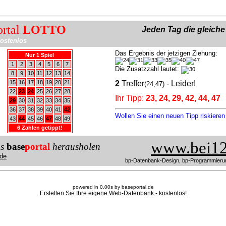
ortal
LOTTO
Jeden Tag die gleich
ostenlos
Das Ergebnis der jetzigen Ziehung:
Nur 1 Spiel
1
2
3
4
5
6
7
Die Zusatzzahl lautet:
8
9
10
11
12
13
14
15
16
17
18
19
20
21
2
Treffer
- Leider!
(24,47)
22
23
24
25
26
27
28
Ihr Tipp:
23, 24, 29, 42, 44, 47
29
30
31
32
33
34
35
36
37
38
39
40
41
42
Wollen Sie einen neuen Tipp riskiere
43
44
45
46
47
48
49
6 Zahlen getippt!
www.bei12
us
base
portal
herausholen
de
bp-Datenbank-Design, bp-Programmieru
powered in 0.00s by baseportal.de
Erstellen Sie Ihre eigene Web-Datenbank - kostenlos!