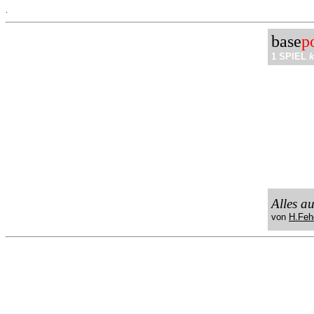
.
base
p
1 SPIEL
k
Alles a
von
H.Feh