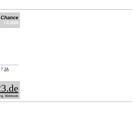
e Chance
7.8.2026
n ?
JA
3.de
ng, Webtools