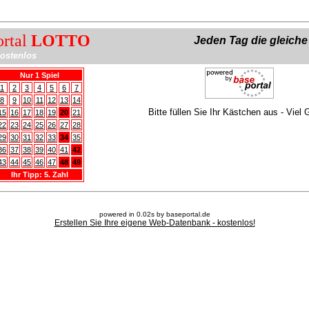
ortal
LOTTO
Jeden Tag die gleich
ostenlos
Nur 1 Spiel
1
2
3
4
5
6
7
8
9
10
11
12
13
14
Bitte füllen Sie Ihr Kästchen aus - Viel 
15
16
17
18
19
20
21
22
23
24
25
26
27
28
29
30
31
32
33
34
35
36
37
38
39
40
41
42
43
44
45
46
47
48
49
Ihr Tipp: 5. Zahl
powered in 0.02s by baseportal.de
Erstellen Sie Ihre eigene Web-Datenbank - kostenlos!