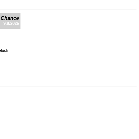
e Chance
9.8.2026
Glück!