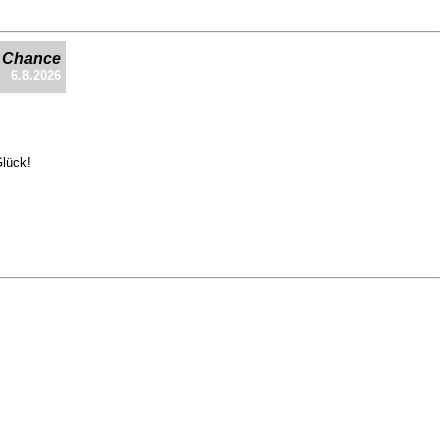
e Chance
6.8.2026
Glück!