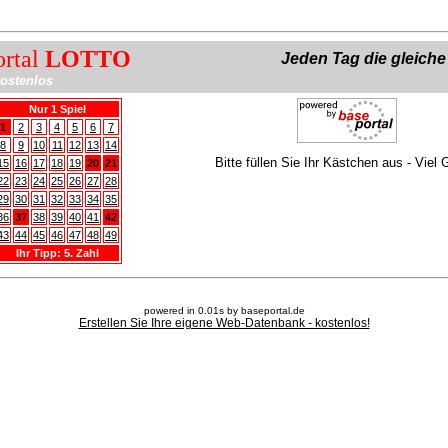
ortal
LOTTO
Jeden Tag die gleich
ostenlos
Nur 1 Spiel
1
2
3
4
5
6
7
8
9
10
11
12
13
14
Bitte füllen Sie Ihr Kästchen aus - Viel 
15
16
17
18
19
20
21
22
23
24
25
26
27
28
29
30
31
32
33
34
35
36
37
38
39
40
41
42
43
44
45
46
47
48
49
Ihr Tipp: 5. Zahl
powered in 0.01s by baseportal.de
Erstellen Sie Ihre eigene Web-Datenbank - kostenlos!