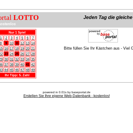
ortal
LOTTO
Jeden Tag die gleich
ostenlos
Nur 1 Spiel
1
2
3
4
5
6
7
8
9
10
11
12
13
14
Bitte füllen Sie Ihr Kästchen aus - Viel 
15
16
17
18
19
20
21
22
23
24
25
26
27
28
29
30
31
32
33
34
35
36
37
38
39
40
41
42
43
44
45
46
47
48
49
Ihr Tipp: 5. Zahl
powered in 0.01s by baseportal.de
Erstellen Sie Ihre eigene Web-Datenbank - kostenlos!