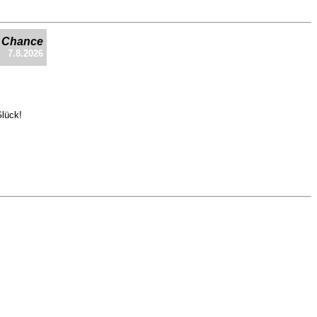
e Chance
7.8.2026
Glück!