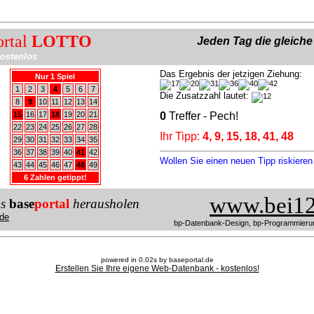
ortal
LOTTO
Jeden Tag die gleich
ostenlos
Das Ergebnis der jetzigen Ziehung:
Nur 1 Spiel
1
2
3
4
5
6
7
Die Zusatzzahl lautet:
8
9
10
11
12
13
14
15
16
17
18
19
20
21
0
Treffer - Pech!
22
23
24
25
26
27
28
Ihr Tipp:
4, 9, 15, 18, 41, 48
29
30
31
32
33
34
35
36
37
38
39
40
41
42
Wollen Sie einen neuen Tipp riskiere
43
44
45
46
47
48
49
6 Zahlen getippt!
www.bei12
us
base
portal
herausholen
de
bp-Datenbank-Design, bp-Programmieru
powered in 0.02s by baseportal.de
Erstellen Sie Ihre eigene Web-Datenbank - kostenlos!