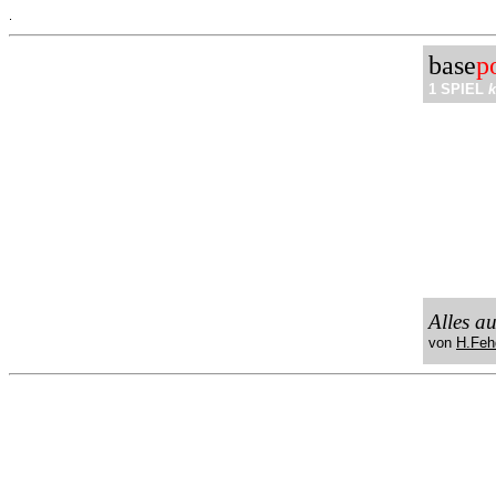
.
base
p
1 SPIEL
k
Alles a
von
H.Feh