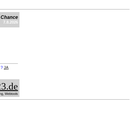
e Chance
7.8.2026
n ?
JA
3.de
ng, Webtools