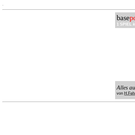
.
base
p
1 SPIEL
k
Alles a
von
H.Feh