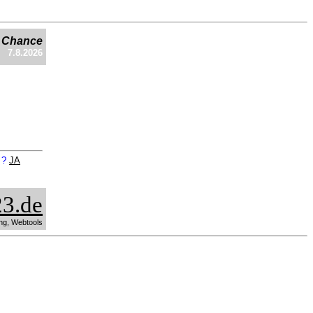
e Chance
7.8.2026
n ?
JA
3.de
ng, Webtools