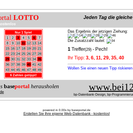
ortal
LOTTO
Jeden Tag die gleich
ostenlos
Das Ergebnis der jetzigen Ziehung:
Nur 1 Spiel
1
2
3
4
5
6
7
Die Zusatzzahl lautet:
8
9
10
11
12
13
14
15
16
17
18
19
20
21
1
Treffer
- Pech!
(29)
22
23
24
25
26
27
28
Ihr Tipp:
3, 6, 11, 29, 35, 40
29
30
31
32
33
34
35
36
37
38
39
40
41
42
Wollen Sie einen neuen Tipp riskiere
43
44
45
46
47
48
49
6 Zahlen getippt!
www.bei12
us
base
portal
herausholen
de
bp-Datenbank-Design, bp-Programmieru
powered in 0.00s by baseportal.de
Erstellen Sie Ihre eigene Web-Datenbank - kostenlos!