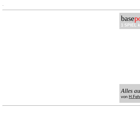
.
base
p
1 SPIEL
k
Alles a
von
H.Feh