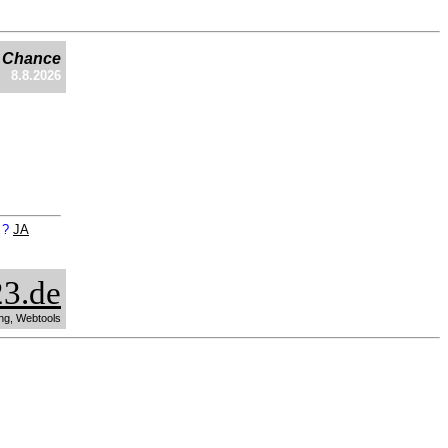
e Chance
8.8.2026
n ?
JA
3.de
ng, Webtools