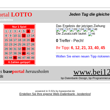
ortal
LOTTO
Jeden Tag die gleich
ostenlos
Das Ergebnis der jetzigen Ziehung:
Nur 1 Spiel
1
2
3
4
5
6
7
Die Zusatzzahl lautet:
8
9
10
11
12
13
14
15
16
17
18
19
20
21
0
Treffer - Pech!
22
23
24
25
26
27
28
Ihr Tipp:
6, 12, 21, 33, 40, 45
29
30
31
32
33
34
35
36
37
38
39
40
41
42
Wollen Sie einen neuen Tipp riskiere
43
44
45
46
47
48
49
6 Zahlen getippt!
www.bei12
us
base
portal
herausholen
de
bp-Datenbank-Design, bp-Programmieru
powered in 0.02s by baseportal.de
Erstellen Sie Ihre eigene Web-Datenbank - kostenlos!