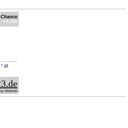
e Chance
8.8.2026
n ?
JA
3.de
ng, Webtools