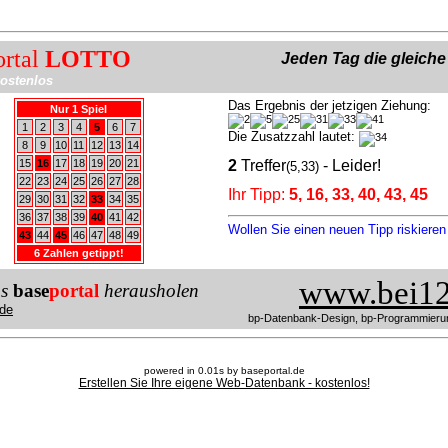
ortal
LOTTO
Jeden Tag die gleich
ostenlos
Das Ergebnis der jetzigen Ziehung:
Nur 1 Spiel
1
2
3
4
5
6
7
Die Zusatzzahl lautet:
8
9
10
11
12
13
14
15
16
17
18
19
20
21
2
Treffer
- Leider!
(5,33)
22
23
24
25
26
27
28
Ihr Tipp:
5, 16, 33, 40, 43, 45
29
30
31
32
33
34
35
36
37
38
39
40
41
42
Wollen Sie einen neuen Tipp riskiere
43
44
45
46
47
48
49
6 Zahlen getippt!
www.bei12
us
base
portal
herausholen
de
bp-Datenbank-Design, bp-Programmieru
powered in 0.01s by baseportal.de
Erstellen Sie Ihre eigene Web-Datenbank - kostenlos!