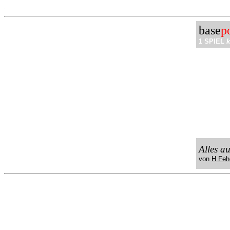
.
base
p
1 SPIEL
k
Alles a
von
H.Feh