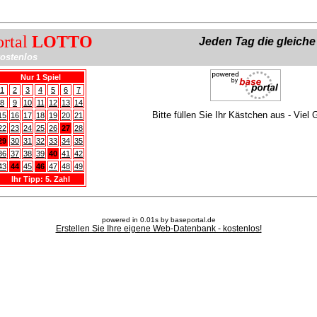
ortal
LOTTO
Jeden Tag die gleich
ostenlos
Nur 1 Spiel
1
2
3
4
5
6
7
8
9
10
11
12
13
14
Bitte füllen Sie Ihr Kästchen aus - Viel 
15
16
17
18
19
20
21
22
23
24
25
26
27
28
29
30
31
32
33
34
35
36
37
38
39
40
41
42
43
44
45
46
47
48
49
Ihr Tipp: 5. Zahl
powered in 0.01s by baseportal.de
Erstellen Sie Ihre eigene Web-Datenbank - kostenlos!