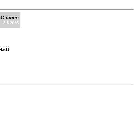
e Chance
8.8.2026
Glück!