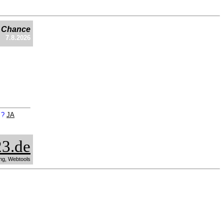
e Chance
7.8.2026
n ?
JA
3.de
ng, Webtools