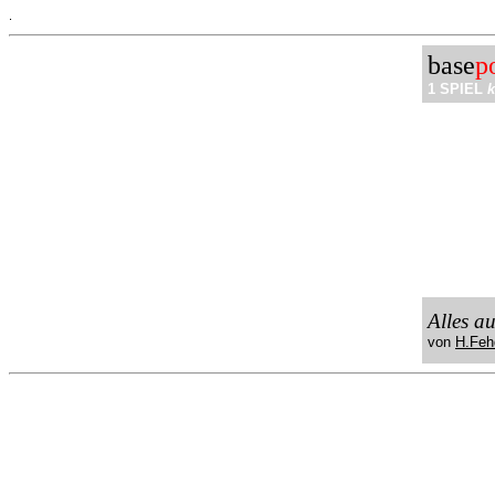
.
base
p
1 SPIEL
k
Alles a
von
H.Feh