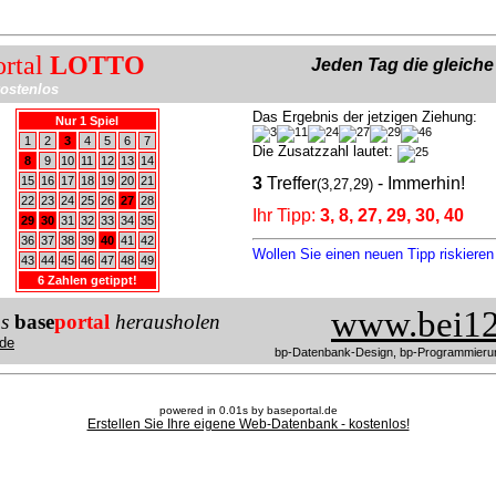
ortal
LOTTO
Jeden Tag die gleich
ostenlos
Das Ergebnis der jetzigen Ziehung:
Nur 1 Spiel
1
2
3
4
5
6
7
Die Zusatzzahl lautet:
8
9
10
11
12
13
14
15
16
17
18
19
20
21
3
Treffer
- Immerhin!
(3,27,29)
22
23
24
25
26
27
28
Ihr Tipp:
3, 8, 27, 29, 30, 40
29
30
31
32
33
34
35
36
37
38
39
40
41
42
Wollen Sie einen neuen Tipp riskiere
43
44
45
46
47
48
49
6 Zahlen getippt!
www.bei12
us
base
portal
herausholen
de
bp-Datenbank-Design, bp-Programmieru
powered in 0.01s by baseportal.de
Erstellen Sie Ihre eigene Web-Datenbank - kostenlos!