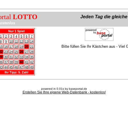
ortal
LOTTO
Jeden Tag die gleich
ostenlos
Nur 1 Spiel
1
2
3
4
5
6
7
8
9
10
11
12
13
14
Bitte füllen Sie Ihr Kästchen aus - Viel 
15
16
17
18
19
20
21
22
23
24
25
26
27
28
29
30
31
32
33
34
35
36
37
38
39
40
41
42
43
44
45
46
47
48
49
Ihr Tipp: 5. Zahl
powered in 0.01s by baseportal.de
Erstellen Sie Ihre eigene Web-Datenbank - kostenlos!