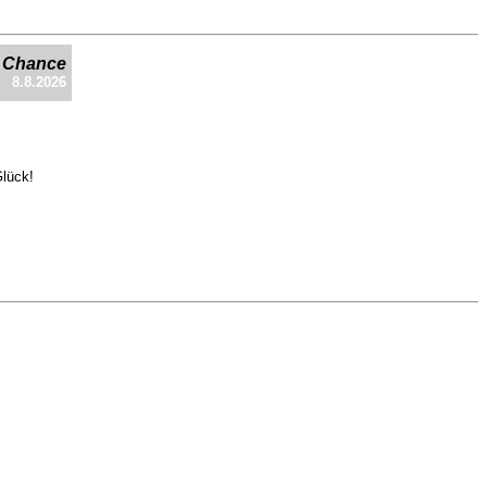
e Chance
8.8.2026
Glück!