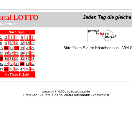
ortal
LOTTO
Jeden Tag die gleich
ostenlos
Nur 1 Spiel
1
2
3
4
5
6
7
8
9
10
11
12
13
14
Bitte füllen Sie Ihr Kästchen aus - Viel 
15
16
17
18
19
20
21
22
23
24
25
26
27
28
29
30
31
32
33
34
35
36
37
38
39
40
41
42
43
44
45
46
47
48
49
Ihr Tipp: 5. Zahl
powered in 0.00s by baseportal.de
Erstellen Sie Ihre eigene Web-Datenbank - kostenlos!