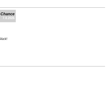
e Chance
7.8.2026
Glück!