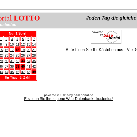
ortal
LOTTO
Jeden Tag die gleich
ostenlos
Nur 1 Spiel
1
2
3
4
5
6
7
8
9
10
11
12
13
14
Bitte füllen Sie Ihr Kästchen aus - Viel 
15
16
17
18
19
20
21
22
23
24
25
26
27
28
29
30
31
32
33
34
35
36
37
38
39
40
41
42
43
44
45
46
47
48
49
Ihr Tipp: 5. Zahl
powered in 0.01s by baseportal.de
Erstellen Sie Ihre eigene Web-Datenbank - kostenlos!