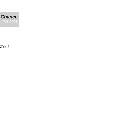
e Chance
7.8.2026
Glück!