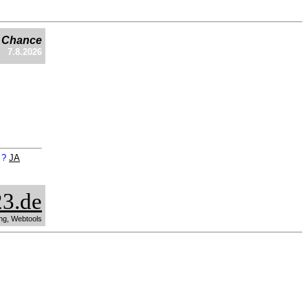
e Chance
7.8.2026
n ?
JA
3.de
ng, Webtools