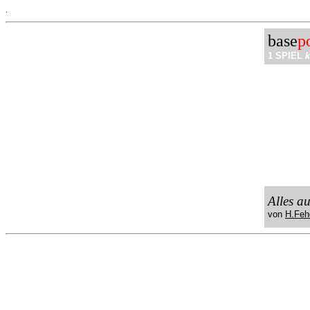
.
base
p
1 SPIEL
k
Alles a
von
H.Feh