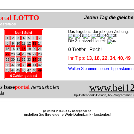
ortal
LOTTO
Jeden Tag die gleich
ostenlos
Das Ergebnis der jetzigen Ziehung:
Nur 1 Spiel
1
2
3
4
5
6
7
Die Zusatzzahl lautet:
8
9
10
11
12
13
14
15
16
17
18
19
20
21
0
Treffer - Pech!
22
23
24
25
26
27
28
Ihr Tipp:
13, 18, 22, 34, 40, 49
29
30
31
32
33
34
35
36
37
38
39
40
41
42
Wollen Sie einen neuen Tipp riskiere
43
44
45
46
47
48
49
6 Zahlen getippt!
www.bei12
us
base
portal
herausholen
de
bp-Datenbank-Design, bp-Programmieru
powered in 0.00s by baseportal.de
Erstellen Sie Ihre eigene Web-Datenbank - kostenlos!