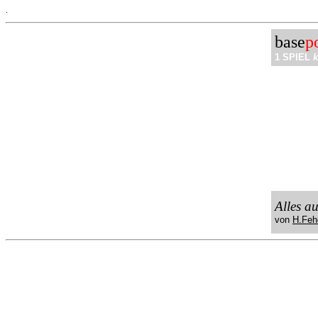
.
base
p
1 SPIEL
k
Alles a
von
H.Feh