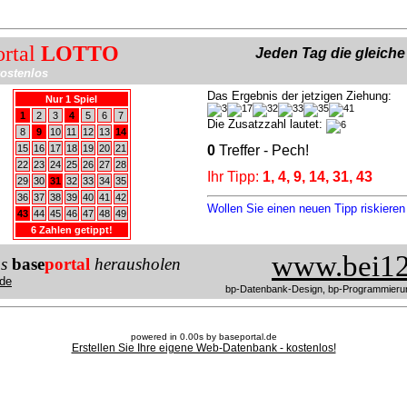
ortal
LOTTO
Jeden Tag die gleich
ostenlos
Das Ergebnis der jetzigen Ziehung:
Nur 1 Spiel
1
2
3
4
5
6
7
Die Zusatzzahl lautet:
8
9
10
11
12
13
14
15
16
17
18
19
20
21
0
Treffer - Pech!
22
23
24
25
26
27
28
Ihr Tipp:
1, 4, 9, 14, 31, 43
29
30
31
32
33
34
35
36
37
38
39
40
41
42
Wollen Sie einen neuen Tipp riskiere
43
44
45
46
47
48
49
6 Zahlen getippt!
www.bei12
us
base
portal
herausholen
de
bp-Datenbank-Design, bp-Programmieru
powered in 0.00s by baseportal.de
Erstellen Sie Ihre eigene Web-Datenbank - kostenlos!