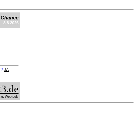
e Chance
8.8.2026
n ?
JA
3.de
ng, Webtools