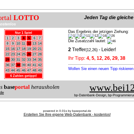
ortal
LOTTO
Jeden Tag die gleich
ostenlos
Das Ergebnis der jetzigen Ziehung:
Nur 1 Spiel
1
2
3
4
5
6
7
Die Zusatzzahl lautet:
8
9
10
11
12
13
14
15
16
17
18
19
20
21
2
Treffer
- Leider!
(12,26)
22
23
24
25
26
27
28
Ihr Tipp:
4, 5, 12, 26, 29, 38
29
30
31
32
33
34
35
36
37
38
39
40
41
42
Wollen Sie einen neuen Tipp riskiere
43
44
45
46
47
48
49
6 Zahlen getippt!
www.bei12
us
base
portal
herausholen
de
bp-Datenbank-Design, bp-Programmieru
powered in 0.01s by baseportal.de
Erstellen Sie Ihre eigene Web-Datenbank - kostenlos!