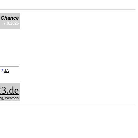
e Chance
7.8.2026
n ?
JA
3.de
ng, Webtools