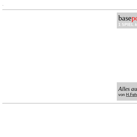
.
base
p
1 SPIEL
k
Alles a
von
H.Feh