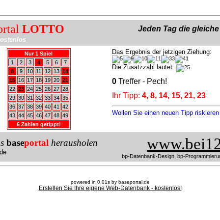
ortal
LOTTO
Jeden Tag die gleich
ostenlos
Das Ergebnis der jetzigen Ziehung:
Nur 1 Spiel
1
2
3
4
5
6
7
Die Zusatzzahl lautet:
8
9
10
11
12
13
14
15
16
17
18
19
20
21
0
Treffer - Pech!
22
23
24
25
26
27
28
Ihr Tipp:
4, 8, 14, 15, 21, 23
29
30
31
32
33
34
35
36
37
38
39
40
41
42
Wollen Sie einen neuen Tipp riskiere
43
44
45
46
47
48
49
6 Zahlen getippt!
www.bei12
us
base
portal
herausholen
de
bp-Datenbank-Design, bp-Programmieru
powered in 0.01s by baseportal.de
Erstellen Sie Ihre eigene Web-Datenbank - kostenlos!