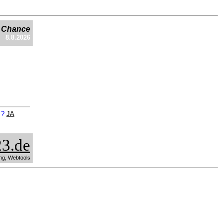
e Chance
8.8.2026
n ?
JA
3.de
ng, Webtools