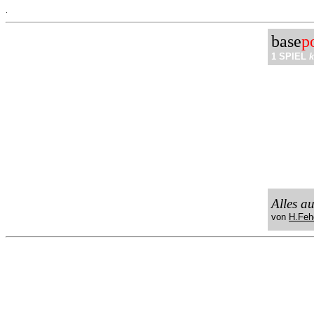
.
base
p
1 SPIEL
k
Alles a
von
H.Feh