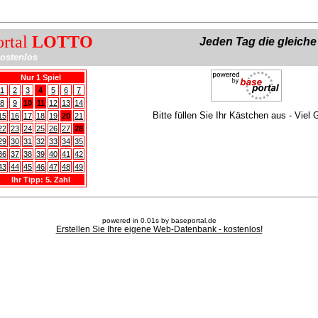
ortal
LOTTO
Jeden Tag die gleich
ostenlos
Nur 1 Spiel
1
2
3
4
5
6
7
8
9
10
11
12
13
14
Bitte füllen Sie Ihr Kästchen aus - Viel 
15
16
17
18
19
20
21
22
23
24
25
26
27
28
29
30
31
32
33
34
35
36
37
38
39
40
41
42
43
44
45
46
47
48
49
Ihr Tipp: 5. Zahl
powered in 0.01s by baseportal.de
Erstellen Sie Ihre eigene Web-Datenbank - kostenlos!