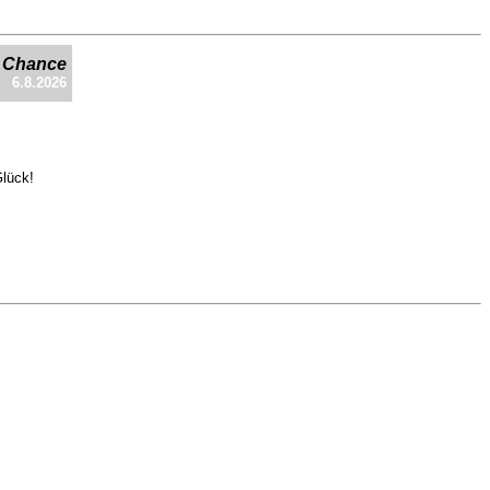
e Chance
6.8.2026
Glück!