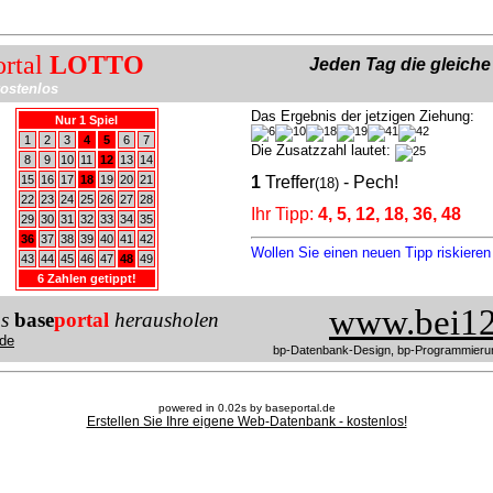
ortal
LOTTO
Jeden Tag die gleich
ostenlos
Das Ergebnis der jetzigen Ziehung:
Nur 1 Spiel
1
2
3
4
5
6
7
Die Zusatzzahl lautet:
8
9
10
11
12
13
14
15
16
17
18
19
20
21
1
Treffer
- Pech!
(18)
22
23
24
25
26
27
28
Ihr Tipp:
4, 5, 12, 18, 36, 48
29
30
31
32
33
34
35
36
37
38
39
40
41
42
Wollen Sie einen neuen Tipp riskiere
43
44
45
46
47
48
49
6 Zahlen getippt!
www.bei12
us
base
portal
herausholen
de
bp-Datenbank-Design, bp-Programmieru
powered in 0.02s by baseportal.de
Erstellen Sie Ihre eigene Web-Datenbank - kostenlos!