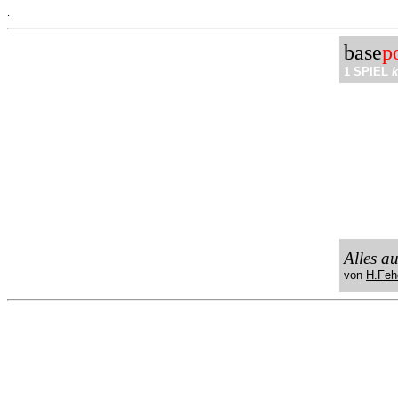
.
base
p
1 SPIEL
k
Alles a
von
H.Feh