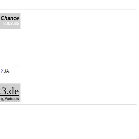
e Chance
8.8.2026
n ?
JA
3.de
ng, Webtools