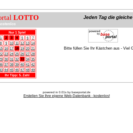
ortal
LOTTO
Jeden Tag die gleich
ostenlos
Nur 1 Spiel
1
2
3
4
5
6
7
8
9
10
11
12
13
14
Bitte füllen Sie Ihr Kästchen aus - Viel 
15
16
17
18
19
20
21
22
23
24
25
26
27
28
29
30
31
32
33
34
35
36
37
38
39
40
41
42
43
44
45
46
47
48
49
Ihr Tipp: 5. Zahl
powered in 0.01s by baseportal.de
Erstellen Sie Ihre eigene Web-Datenbank - kostenlos!