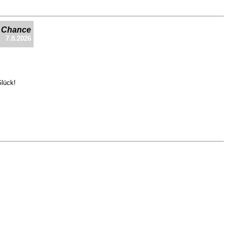
e Chance
7.8.2026
Glück!