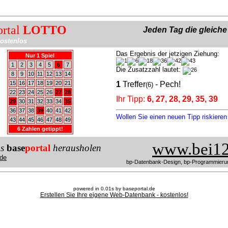
ortal
LOTTO
Jeden Tag die gleich
ostenlos
Das Ergebnis der jetzigen Ziehung:
Nur 1 Spiel
1
2
3
4
5
6
7
Die Zusatzzahl lautet:
8
9
10
11
12
13
14
15
16
17
18
19
20
21
1
Treffer
- Pech!
(6)
22
23
24
25
26
27
28
Ihr Tipp:
6, 27, 28, 29, 35, 39
29
30
31
32
33
34
35
36
37
38
39
40
41
42
Wollen Sie einen neuen Tipp riskiere
43
44
45
46
47
48
49
6 Zahlen getippt!
www.bei12
us
base
portal
herausholen
de
bp-Datenbank-Design, bp-Programmieru
powered in 0.01s by baseportal.de
Erstellen Sie Ihre eigene Web-Datenbank - kostenlos!