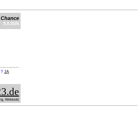
e Chance
8.8.2026
n ?
JA
3.de
ng, Webtools