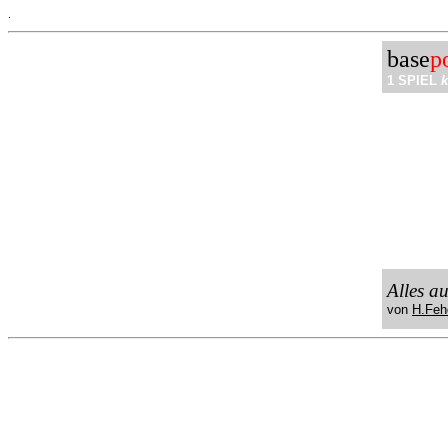
.
base
p
1 SPIEL
k
Alles a
von
H.Feh