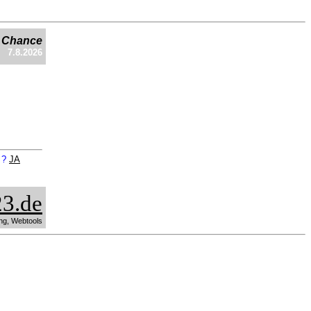
e Chance
7.8.2026
n ?
JA
3.de
ng, Webtools