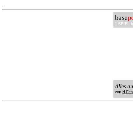
.
base
p
1 SPIEL
k
Alles a
von
H.Feh