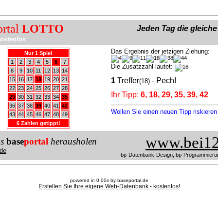
ortal
LOTTO
Jeden Tag die gleich
ostenlos
Das Ergebnis der jetzigen Ziehung:
Nur 1 Spiel
1
2
3
4
5
6
7
Die Zusatzzahl lautet:
8
9
10
11
12
13
14
15
16
17
18
19
20
21
1
Treffer
- Pech!
(18)
22
23
24
25
26
27
28
Ihr Tipp:
6, 18, 29, 35, 39, 42
29
30
31
32
33
34
35
36
37
38
39
40
41
42
Wollen Sie einen neuen Tipp riskiere
43
44
45
46
47
48
49
6 Zahlen getippt!
www.bei12
us
base
portal
herausholen
de
bp-Datenbank-Design, bp-Programmieru
powered in 0.00s by baseportal.de
Erstellen Sie Ihre eigene Web-Datenbank - kostenlos!