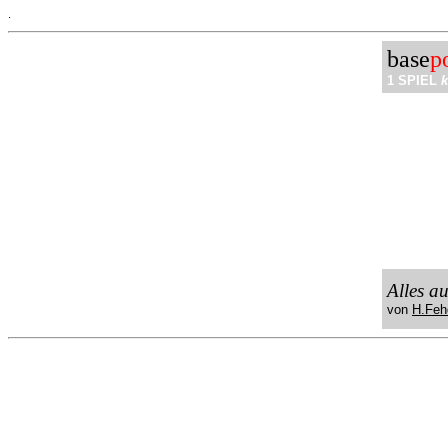
.
base
p
1 SPIEL
k
Alles a
von
H.Feh