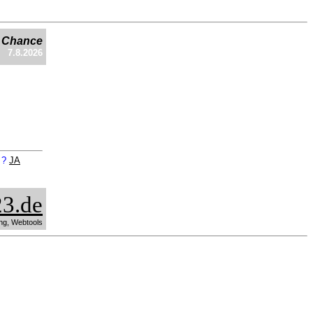
e Chance
7.8.2026
n ?
JA
3.de
ng, Webtools