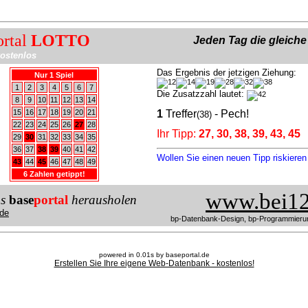
ortal
LOTTO
Jeden Tag die gleich
ostenlos
Das Ergebnis der jetzigen Ziehung:
Nur 1 Spiel
1
2
3
4
5
6
7
Die Zusatzzahl lautet:
8
9
10
11
12
13
14
15
16
17
18
19
20
21
1
Treffer
- Pech!
(38)
22
23
24
25
26
27
28
Ihr Tipp:
27, 30, 38, 39, 43, 45
29
30
31
32
33
34
35
36
37
38
39
40
41
42
Wollen Sie einen neuen Tipp riskiere
43
44
45
46
47
48
49
6 Zahlen getippt!
www.bei12
us
base
portal
herausholen
de
bp-Datenbank-Design, bp-Programmieru
powered in 0.01s by baseportal.de
Erstellen Sie Ihre eigene Web-Datenbank - kostenlos!