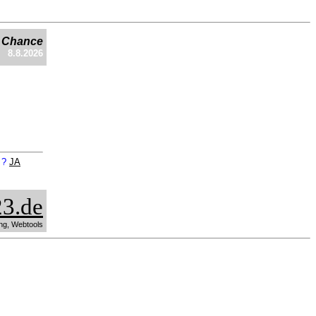
e Chance
8.8.2026
n ?
JA
3.de
ng, Webtools