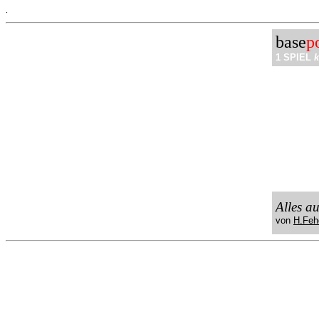
.
base
p
1 SPIEL
k
Alles a
von
H.Feh