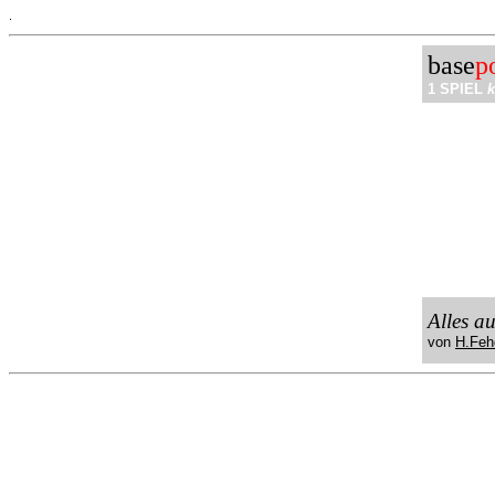
.
base
p
1 SPIEL
k
Alles a
von
H.Feh