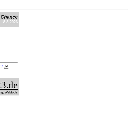
e Chance
8.8.2026
n ?
JA
3.de
ng, Webtools