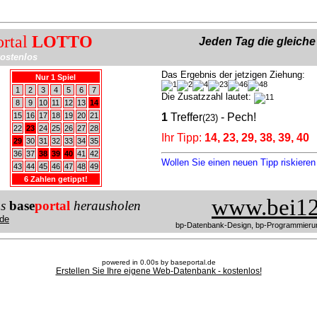
ortal
LOTTO
Jeden Tag die gleich
ostenlos
Das Ergebnis der jetzigen Ziehung:
Nur 1 Spiel
1
2
3
4
5
6
7
Die Zusatzzahl lautet:
8
9
10
11
12
13
14
15
16
17
18
19
20
21
1
Treffer
- Pech!
(23)
22
23
24
25
26
27
28
Ihr Tipp:
14, 23, 29, 38, 39, 40
29
30
31
32
33
34
35
36
37
38
39
40
41
42
Wollen Sie einen neuen Tipp riskiere
43
44
45
46
47
48
49
6 Zahlen getippt!
www.bei12
us
base
portal
herausholen
de
bp-Datenbank-Design, bp-Programmieru
powered in 0.00s by baseportal.de
Erstellen Sie Ihre eigene Web-Datenbank - kostenlos!