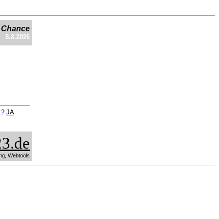
e Chance
8.8.2026
n ?
JA
3.de
ng, Webtools