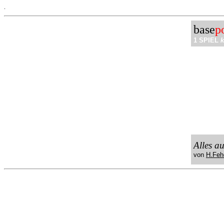
.
base
p
1 SPIEL
k
Alles a
von
H.Feh