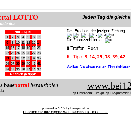
ortal
LOTTO
Jeden Tag die gleich
ostenlos
Das Ergebnis der jetzigen Ziehung:
Nur 1 Spiel
1
2
3
4
5
6
7
Die Zusatzzahl lautet:
8
9
10
11
12
13
14
15
16
17
18
19
20
21
0
Treffer - Pech!
22
23
24
25
26
27
28
Ihr Tipp:
8, 14, 29, 38, 39, 42
29
30
31
32
33
34
35
36
37
38
39
40
41
42
Wollen Sie einen neuen Tipp riskiere
43
44
45
46
47
48
49
6 Zahlen getippt!
www.bei12
us
base
portal
herausholen
de
bp-Datenbank-Design, bp-Programmieru
powered in 0.02s by baseportal.de
Erstellen Sie Ihre eigene Web-Datenbank - kostenlos!