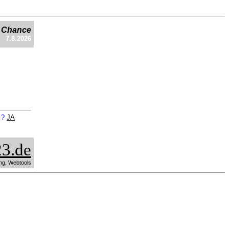
e Chance
7.8.2026
n ?
JA
3.de
ng, Webtools