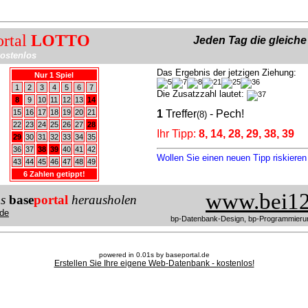
ortal
LOTTO
Jeden Tag die gleich
ostenlos
Das Ergebnis der jetzigen Ziehung:
Nur 1 Spiel
1
2
3
4
5
6
7
Die Zusatzzahl lautet:
8
9
10
11
12
13
14
15
16
17
18
19
20
21
1
Treffer
- Pech!
(8)
22
23
24
25
26
27
28
Ihr Tipp:
8, 14, 28, 29, 38, 39
29
30
31
32
33
34
35
36
37
38
39
40
41
42
Wollen Sie einen neuen Tipp riskiere
43
44
45
46
47
48
49
6 Zahlen getippt!
www.bei12
us
base
portal
herausholen
de
bp-Datenbank-Design, bp-Programmieru
powered in 0.01s by baseportal.de
Erstellen Sie Ihre eigene Web-Datenbank - kostenlos!