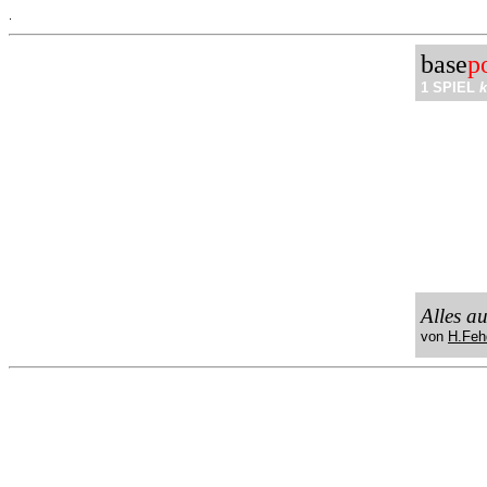
.
base
p
1 SPIEL
k
Alles a
von
H.Feh