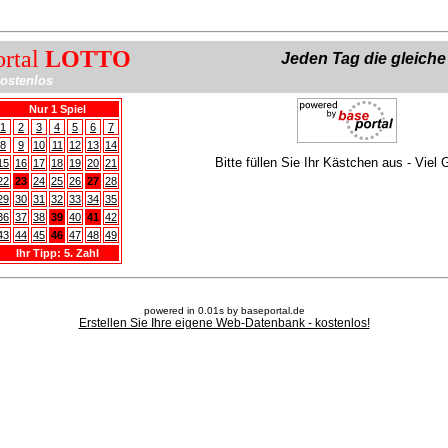
ortal
LOTTO
Jeden Tag die gleich
ostenlos
Nur 1 Spiel
1
2
3
4
5
6
7
8
9
10
11
12
13
14
Bitte füllen Sie Ihr Kästchen aus - Viel 
15
16
17
18
19
20
21
22
23
24
25
26
27
28
29
30
31
32
33
34
35
36
37
38
39
40
41
42
43
44
45
46
47
48
49
Ihr Tipp: 5. Zahl
powered in 0.01s by baseportal.de
Erstellen Sie Ihre eigene Web-Datenbank - kostenlos!