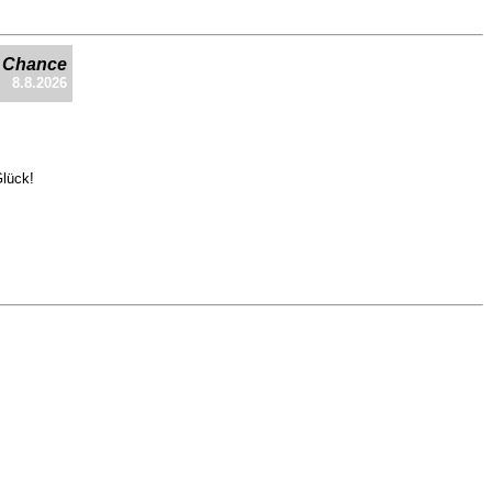
e Chance
8.8.2026
Glück!