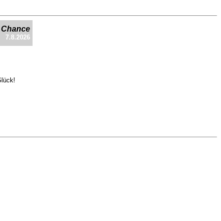
e Chance
7.8.2026
Glück!