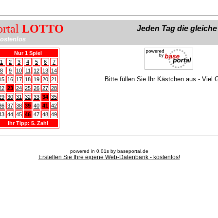
ortal
LOTTO
Jeden Tag die gleich
ostenlos
Nur 1 Spiel
1
2
3
4
5
6
7
8
9
10
11
12
13
14
Bitte füllen Sie Ihr Kästchen aus - Viel 
15
16
17
18
19
20
21
22
23
24
25
26
27
28
29
30
31
32
33
34
35
36
37
38
39
40
41
42
43
44
45
46
47
48
49
Ihr Tipp: 5. Zahl
powered in 0.01s by baseportal.de
Erstellen Sie Ihre eigene Web-Datenbank - kostenlos!