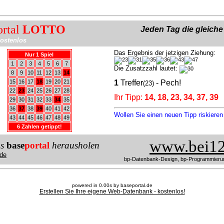
ortal
LOTTO
Jeden Tag die gleich
ostenlos
Das Ergebnis der jetzigen Ziehung:
Nur 1 Spiel
1
2
3
4
5
6
7
Die Zusatzzahl lautet:
8
9
10
11
12
13
14
15
16
17
18
19
20
21
1
Treffer
- Pech!
(23)
22
23
24
25
26
27
28
Ihr Tipp:
14, 18, 23, 34, 37, 39
29
30
31
32
33
34
35
36
37
38
39
40
41
42
Wollen Sie einen neuen Tipp riskiere
43
44
45
46
47
48
49
6 Zahlen getippt!
www.bei12
us
base
portal
herausholen
de
bp-Datenbank-Design, bp-Programmieru
powered in 0.00s by baseportal.de
Erstellen Sie Ihre eigene Web-Datenbank - kostenlos!