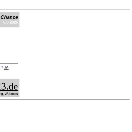
e Chance
6.8.2026
n ?
JA
3.de
ng, Webtools