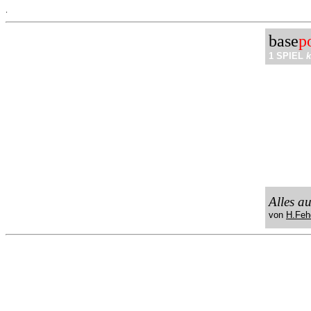
.
base
p
1 SPIEL
k
Alles a
von
H.Feh