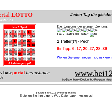
ortal
LOTTO
Jeden Tag die gleich
ostenlos
Das Ergebnis der jetzigen Ziehung:
Nur 1 Spiel
1
2
3
4
5
6
7
Die Zusatzzahl lautet:
8
9
10
11
12
13
14
15
16
17
18
19
20
21
1
Treffer
- Pech!
(17)
22
23
24
25
26
27
28
Ihr Tipp:
6, 17, 20, 27, 28, 39
29
30
31
32
33
34
35
36
37
38
39
40
41
42
Wollen Sie einen neuen Tipp riskiere
43
44
45
46
47
48
49
6 Zahlen getippt!
www.bei12
us
base
portal
herausholen
de
bp-Datenbank-Design, bp-Programmieru
powered in 0.01s by baseportal.de
Erstellen Sie Ihre eigene Web-Datenbank - kostenlos!