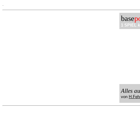
.
base
p
1 SPIEL
k
Alles a
von
H.Feh