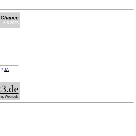
e Chance
6.8.2026
n ?
JA
3.de
ng, Webtools