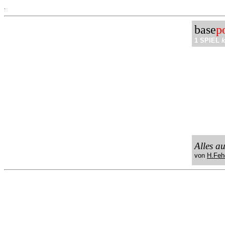
.
base
p
1 SPIEL
k
Alles a
von
H.Feh