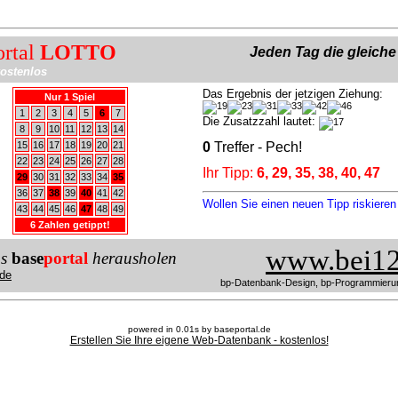
ortal
LOTTO
Jeden Tag die gleich
ostenlos
Das Ergebnis der jetzigen Ziehung:
Nur 1 Spiel
1
2
3
4
5
6
7
Die Zusatzzahl lautet:
8
9
10
11
12
13
14
15
16
17
18
19
20
21
0
Treffer - Pech!
22
23
24
25
26
27
28
Ihr Tipp:
6, 29, 35, 38, 40, 47
29
30
31
32
33
34
35
36
37
38
39
40
41
42
Wollen Sie einen neuen Tipp riskiere
43
44
45
46
47
48
49
6 Zahlen getippt!
www.bei12
us
base
portal
herausholen
de
bp-Datenbank-Design, bp-Programmieru
powered in 0.01s by baseportal.de
Erstellen Sie Ihre eigene Web-Datenbank - kostenlos!