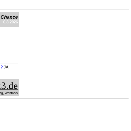
e Chance
6.8.2026
n ?
JA
3.de
ng, Webtools