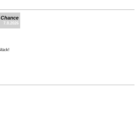
e Chance
7.8.2026
Glück!