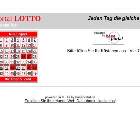
ortal
LOTTO
Jeden Tag die gleich
ostenlos
Nur 1 Spiel
1
2
3
4
5
6
7
8
9
10
11
12
13
14
Bitte füllen Sie Ihr Kästchen aus - Viel 
15
16
17
18
19
20
21
22
23
24
25
26
27
28
29
30
31
32
33
34
35
36
37
38
39
40
41
42
43
44
45
46
47
48
49
Ihr Tipp: 5. Zahl
powered in 0.01s by baseportal.de
Erstellen Sie Ihre eigene Web-Datenbank - kostenlos!