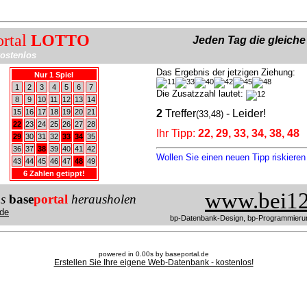
ortal
LOTTO
Jeden Tag die gleich
ostenlos
Das Ergebnis der jetzigen Ziehung:
Nur 1 Spiel
1
2
3
4
5
6
7
Die Zusatzzahl lautet:
8
9
10
11
12
13
14
15
16
17
18
19
20
21
2
Treffer
- Leider!
(33,48)
22
23
24
25
26
27
28
Ihr Tipp:
22, 29, 33, 34, 38, 48
29
30
31
32
33
34
35
36
37
38
39
40
41
42
Wollen Sie einen neuen Tipp riskiere
43
44
45
46
47
48
49
6 Zahlen getippt!
www.bei12
us
base
portal
herausholen
de
bp-Datenbank-Design, bp-Programmieru
powered in 0.00s by baseportal.de
Erstellen Sie Ihre eigene Web-Datenbank - kostenlos!