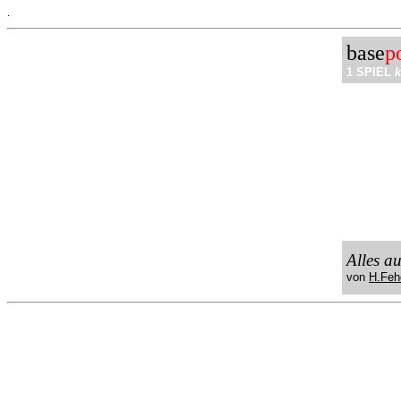
.
base
p
1 SPIEL
k
Alles a
von
H.Feh