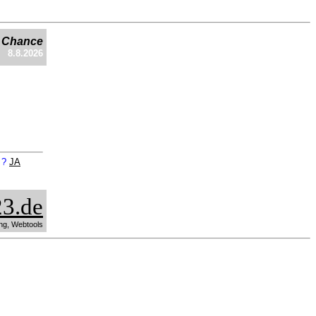
e Chance
8.8.2026
n ?
JA
3.de
ng, Webtools