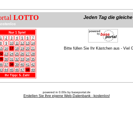
ortal
LOTTO
Jeden Tag die gleich
ostenlos
Nur 1 Spiel
1
2
3
4
5
6
7
8
9
10
11
12
13
14
Bitte füllen Sie Ihr Kästchen aus - Viel 
15
16
17
18
19
20
21
22
23
24
25
26
27
28
29
30
31
32
33
34
35
36
37
38
39
40
41
42
43
44
45
46
47
48
49
Ihr Tipp: 5. Zahl
powered in 0.00s by baseportal.de
Erstellen Sie Ihre eigene Web-Datenbank - kostenlos!