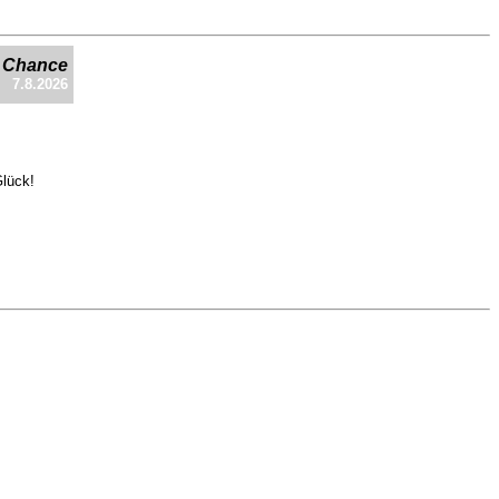
e Chance
7.8.2026
Glück!