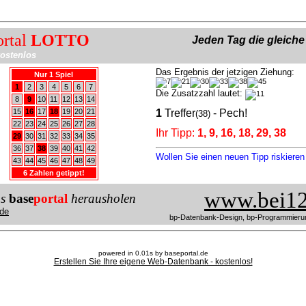
ortal
LOTTO
Jeden Tag die gleich
ostenlos
Das Ergebnis der jetzigen Ziehung:
Nur 1 Spiel
1
2
3
4
5
6
7
Die Zusatzzahl lautet:
8
9
10
11
12
13
14
15
16
17
18
19
20
21
1
Treffer
- Pech!
(38)
22
23
24
25
26
27
28
Ihr Tipp:
1, 9, 16, 18, 29, 38
29
30
31
32
33
34
35
36
37
38
39
40
41
42
Wollen Sie einen neuen Tipp riskiere
43
44
45
46
47
48
49
6 Zahlen getippt!
www.bei12
us
base
portal
herausholen
de
bp-Datenbank-Design, bp-Programmieru
powered in 0.01s by baseportal.de
Erstellen Sie Ihre eigene Web-Datenbank - kostenlos!