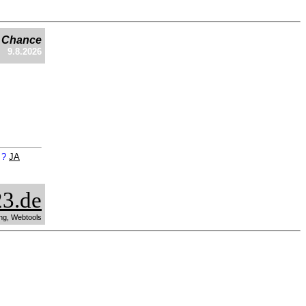
e Chance
9.8.2026
n ?
JA
3.de
ng, Webtools