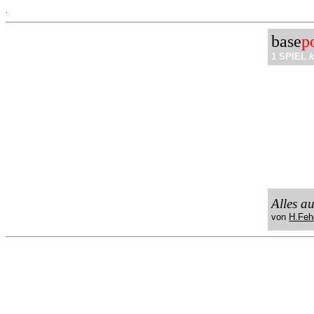
.
base
p
1 SPIEL
k
Alles a
von
H.Feh