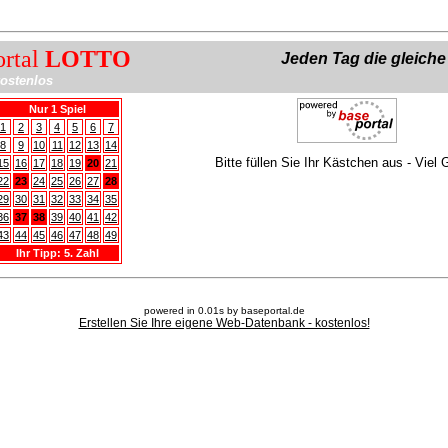
ortal
LOTTO
Jeden Tag die gleich
ostenlos
Nur 1 Spiel
1
2
3
4
5
6
7
8
9
10
11
12
13
14
Bitte füllen Sie Ihr Kästchen aus - Viel 
15
16
17
18
19
20
21
22
23
24
25
26
27
28
29
30
31
32
33
34
35
36
37
38
39
40
41
42
43
44
45
46
47
48
49
Ihr Tipp: 5. Zahl
powered in 0.01s by baseportal.de
Erstellen Sie Ihre eigene Web-Datenbank - kostenlos!