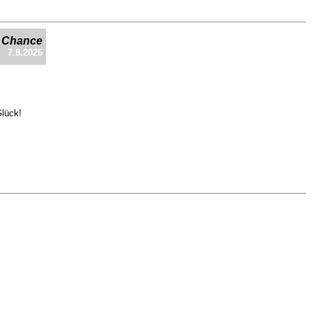
e Chance
7.8.2026
Glück!