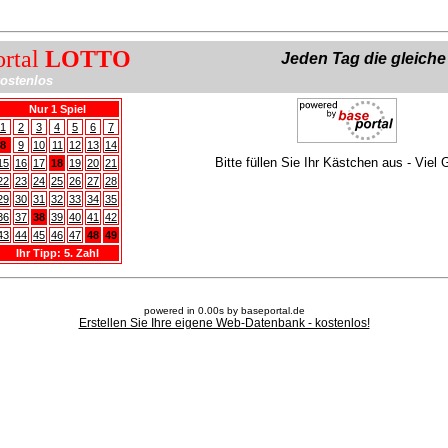
ortal
LOTTO
Jeden Tag die gleich
ostenlos
Nur 1 Spiel
1
2
3
4
5
6
7
8
9
10
11
12
13
14
Bitte füllen Sie Ihr Kästchen aus - Viel 
15
16
17
18
19
20
21
22
23
24
25
26
27
28
29
30
31
32
33
34
35
36
37
38
39
40
41
42
43
44
45
46
47
48
49
Ihr Tipp: 5. Zahl
powered in 0.00s by baseportal.de
Erstellen Sie Ihre eigene Web-Datenbank - kostenlos!