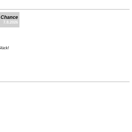
e Chance
7.8.2026
Glück!