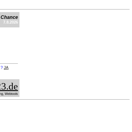
e Chance
7.8.2026
n ?
JA
3.de
ng, Webtools