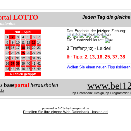
ortal
LOTTO
Jeden Tag die gleich
ostenlos
Das Ergebnis der jetzigen Ziehung:
Nur 1 Spiel
1
2
3
4
5
6
7
Die Zusatzzahl lautet:
8
9
10
11
12
13
14
15
16
17
18
19
20
21
2
Treffer
- Leider!
(2,13)
22
23
24
25
26
27
28
Ihr Tipp:
2, 13, 18, 25, 37, 38
29
30
31
32
33
34
35
36
37
38
39
40
41
42
Wollen Sie einen neuen Tipp riskiere
43
44
45
46
47
48
49
6 Zahlen getippt!
www.bei12
us
base
portal
herausholen
de
bp-Datenbank-Design, bp-Programmieru
powered in 0.01s by baseportal.de
Erstellen Sie Ihre eigene Web-Datenbank - kostenlos!