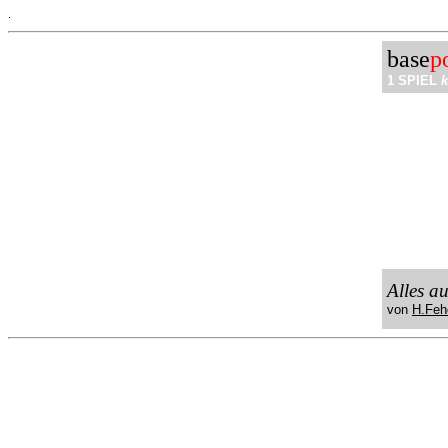
.
base
p
1 SPIEL
k
Alles a
von
H.Feh