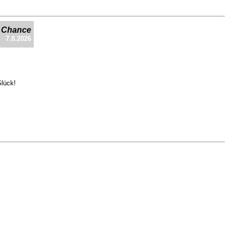
e Chance
7.8.2026
Glück!