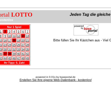
ortal
LOTTO
Jeden Tag die gleich
ostenlos
Nur 1 Spiel
1
2
3
4
5
6
7
8
9
10
11
12
13
14
Bitte füllen Sie Ihr Kästchen aus - Viel 
15
16
17
18
19
20
21
22
23
24
25
26
27
28
29
30
31
32
33
34
35
36
37
38
39
40
41
42
43
44
45
46
47
48
49
Ihr Tipp: 5. Zahl
powered in 0.01s by baseportal.de
Erstellen Sie Ihre eigene Web-Datenbank - kostenlos!