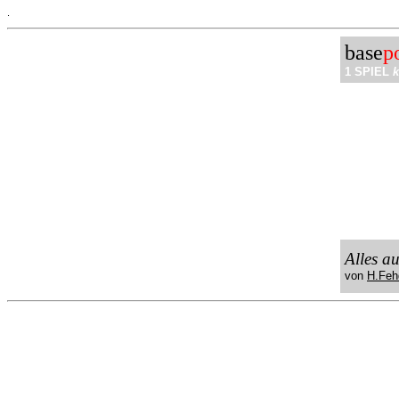
.
base
p
1 SPIEL
k
Alles a
von
H.Feh