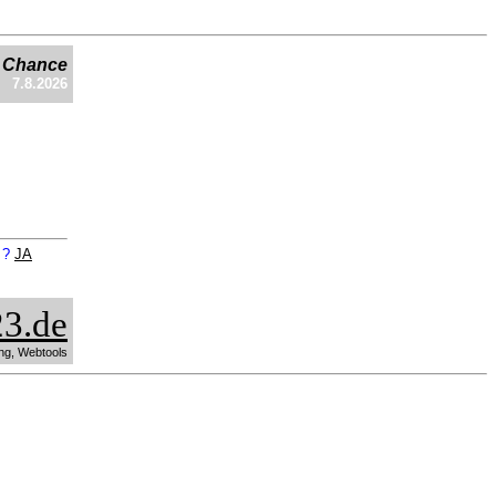
e Chance
7.8.2026
n ?
JA
3.de
ng, Webtools