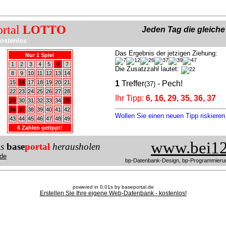
ortal
LOTTO
Jeden Tag die gleich
ostenlos
Das Ergebnis der jetzigen Ziehung:
Nur 1 Spiel
1
2
3
4
5
6
7
Die Zusatzzahl lautet:
8
9
10
11
12
13
14
15
16
17
18
19
20
21
1
Treffer
- Pech!
(37)
22
23
24
25
26
27
28
Ihr Tipp:
6, 16, 29, 35, 36, 37
29
30
31
32
33
34
35
36
37
38
39
40
41
42
Wollen Sie einen neuen Tipp riskiere
43
44
45
46
47
48
49
6 Zahlen getippt!
www.bei12
us
base
portal
herausholen
de
bp-Datenbank-Design, bp-Programmieru
powered in 0.01s by baseportal.de
Erstellen Sie Ihre eigene Web-Datenbank - kostenlos!