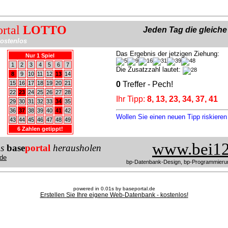
ortal
LOTTO
Jeden Tag die gleich
ostenlos
Das Ergebnis der jetzigen Ziehung:
Nur 1 Spiel
1
2
3
4
5
6
7
Die Zusatzzahl lautet:
8
9
10
11
12
13
14
15
16
17
18
19
20
21
0
Treffer - Pech!
22
23
24
25
26
27
28
Ihr Tipp:
8, 13, 23, 34, 37, 41
29
30
31
32
33
34
35
36
37
38
39
40
41
42
Wollen Sie einen neuen Tipp riskiere
43
44
45
46
47
48
49
6 Zahlen getippt!
www.bei12
us
base
portal
herausholen
de
bp-Datenbank-Design, bp-Programmieru
powered in 0.01s by baseportal.de
Erstellen Sie Ihre eigene Web-Datenbank - kostenlos!