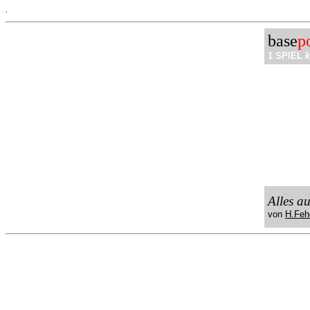
.
base
p
1 SPIEL
k
Alles a
von
H.Feh