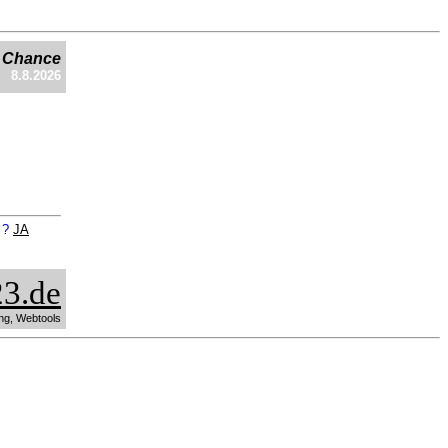
e Chance
8.8.2026
n ?
JA
3.de
ng, Webtools