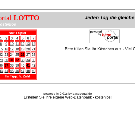
ortal
LOTTO
Jeden Tag die gleich
ostenlos
Nur 1 Spiel
1
2
3
4
5
6
7
8
9
10
11
12
13
14
Bitte füllen Sie Ihr Kästchen aus - Viel 
15
16
17
18
19
20
21
22
23
24
25
26
27
28
29
30
31
32
33
34
35
36
37
38
39
40
41
42
43
44
45
46
47
48
49
Ihr Tipp: 5. Zahl
powered in 0.01s by baseportal.de
Erstellen Sie Ihre eigene Web-Datenbank - kostenlos!