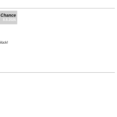
e Chance
8.8.2026
Glück!