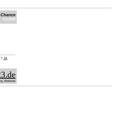
e Chance
6.8.2026
n ?
JA
3.de
ng, Webtools