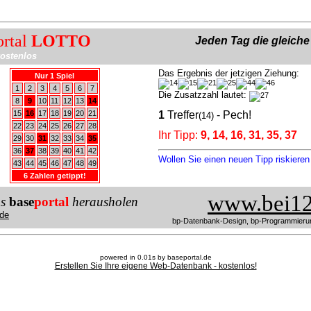
ortal
LOTTO
Jeden Tag die gleich
ostenlos
Das Ergebnis der jetzigen Ziehung:
Nur 1 Spiel
1
2
3
4
5
6
7
Die Zusatzzahl lautet:
8
9
10
11
12
13
14
15
16
17
18
19
20
21
1
Treffer
- Pech!
(14)
22
23
24
25
26
27
28
Ihr Tipp:
9, 14, 16, 31, 35, 37
29
30
31
32
33
34
35
36
37
38
39
40
41
42
Wollen Sie einen neuen Tipp riskiere
43
44
45
46
47
48
49
6 Zahlen getippt!
www.bei12
us
base
portal
herausholen
de
bp-Datenbank-Design, bp-Programmieru
powered in 0.01s by baseportal.de
Erstellen Sie Ihre eigene Web-Datenbank - kostenlos!