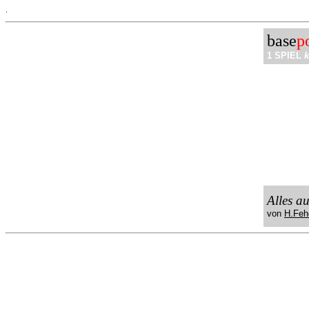
.
base
p
1 SPIEL
k
Alles a
von
H.Feh