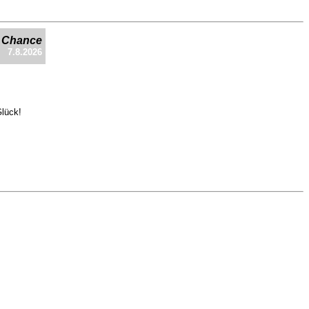
e Chance
7.8.2026
Glück!