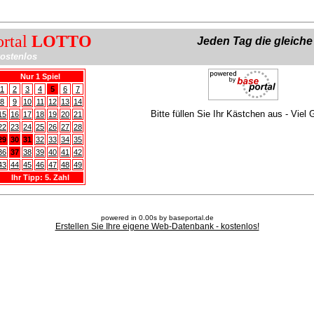
ortal
LOTTO
Jeden Tag die gleich
ostenlos
Nur 1 Spiel
1
2
3
4
5
6
7
8
9
10
11
12
13
14
Bitte füllen Sie Ihr Kästchen aus - Viel 
15
16
17
18
19
20
21
22
23
24
25
26
27
28
29
30
31
32
33
34
35
36
37
38
39
40
41
42
43
44
45
46
47
48
49
Ihr Tipp: 5. Zahl
powered in 0.00s by baseportal.de
Erstellen Sie Ihre eigene Web-Datenbank - kostenlos!