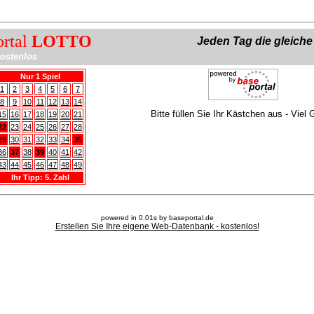
ortal
LOTTO
Jeden Tag die gleich
ostenlos
Nur 1 Spiel
1
2
3
4
5
6
7
8
9
10
11
12
13
14
Bitte füllen Sie Ihr Kästchen aus - Viel 
15
16
17
18
19
20
21
22
23
24
25
26
27
28
29
30
31
32
33
34
35
36
37
38
39
40
41
42
43
44
45
46
47
48
49
Ihr Tipp: 5. Zahl
powered in 0.01s by baseportal.de
Erstellen Sie Ihre eigene Web-Datenbank - kostenlos!