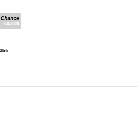
e Chance
6.8.2026
Glück!